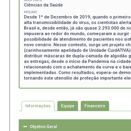
ÁREA CNPQ
Ciências da Saúde
RESUMO
Desde 1º de Dezembro de 2019, quando o primeiro
alta transmissibilidade do vírus, os cientistas ale
Brasil e, desde então, já são quase 2.293.000 de n
impusera ao redor do mundo, começaram a surgir e
possibilidade de atendimento de pacientes nos sis
novo cenário. Nesse contexto, surge um projeto c
(carinhosamente apelidado de Unidade CuidATIVA) d
distribuir máscaras de dupla-camada de algodão g
as entregas, desde o início da Pandemia na cidade
relacionando com o achatamento da curva e o ba
implementadas. Como resultados, espera-se demon
tornando este utensílio de proteção importante e
Informações
Equipe
Financeiro
Objetivo Geral