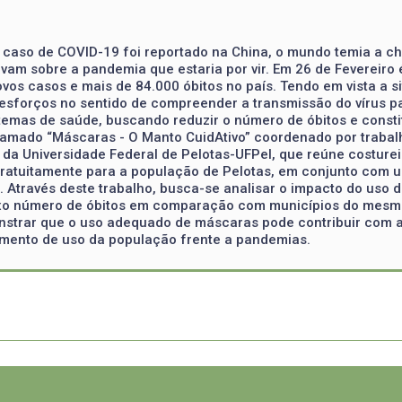
 caso de COVID-19 foi reportado na China, o mundo temia a 
rtavam sobre a pandemia que estaria por vir. Em 26 de Fevereiro
ovos casos e mais de 84.000 óbitos no país. Tendo em vista a 
sforços no sentido de compreender a transmissão do vírus par
temas de saúde, buscando reduzir o número de óbitos e consti
hamado “Máscaras - O Manto CuidAtivo” coordenado por trabal
a Universidade Federal de Pelotas-UFPel, que reúne costureir
ratuitamente para a população de Pelotas, em conjunto com 
. Através deste trabalho, busca-se analisar o impacto do uso
ixo número de óbitos em comparação com municípios do mesm
strar que o uso adequado de máscaras pode contribuir com a
lemento de uso da população frente a pandemias.