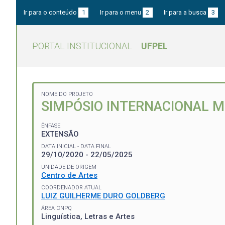
Ir para o conteúdo
1
Ir para o menu
2
Ir para a busca
3
PORTAL INSTITUCIONAL
UFPEL
NOME DO PROJETO
SIMPÓSIO INTERNACIONAL MÚ
ÊNFASE
EXTENSÃO
DATA INICIAL - DATA FINAL
29/10/2020 - 22/05/2025
UNIDADE DE ORIGEM
Centro de Artes
COORDENADOR ATUAL
LUIZ GUILHERME DURO GOLDBERG
ÁREA CNPQ
Linguística, Letras e Artes