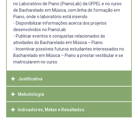
no Laboratório de Piano (PianoLab) da UFPEL e no curso
de Bacharelado em Música, com linha de formação em
Piano, onde o laboratório está inserido.
- Disponibilizar informações acerca dos projetos
desenvolvidos no PianoLab
- Publicar eventos e conquistas relacionados às
atividades do Bacharelado em Música – Piano.
- Incentivar possíveis futuros estudantes interessados no
Bacharelado em Música – Piano a prestar vestibular e se
matricularem no curso.
Justificativa
Metodologia
O Bacharelado em Música com linha de formação em
Piano conta com um considerável patrimônio que habilita
o seu funcionamento. No entanto, a baixa procura pelo
Indicadores, Metas e Resultados
- Protocolo de solicitação de um domínio para o site do
curso, e a dispersão de informações na internet sobre o
PianoLab junto a Pró-Reitoria de Gestão da Informação e
mesmo apontam para a necessidade de centralizá-las
Comunicação.
Espera-se recrutar mais estudantes. Informações sobre a
em um sítio web que seja útil tanto para possíveis
- Escolha de um tema no WordPress institucional;
região de Pelotas poderão despertar, em nível nacional, o
ingressantes quanto para os corpos de servidores e
- Configuração de páginas para hospedar informações