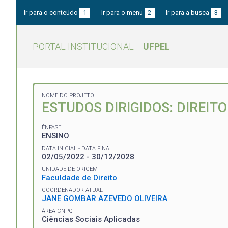
Ir para o conteúdo
1
Ir para o menu
2
Ir para a busca
3
PORTAL INSTITUCIONAL
UFPEL
NOME DO PROJETO
ESTUDOS DIRIGIDOS: DIREIT
ÊNFASE
ENSINO
DATA INICIAL - DATA FINAL
02/05/2022 - 30/12/2028
UNIDADE DE ORIGEM
Faculdade de Direito
COORDENADOR ATUAL
JANE GOMBAR AZEVEDO OLIVEIRA
ÁREA CNPQ
Ciências Sociais Aplicadas