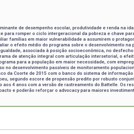
rminante de desempenho escolar, produtividade e renda na ida
te para romper o ciclo intergeracional da pobreza e chave par
xiliar famílias em maior vulnerabilidade a assumirem o protag
valiar o efeito médio do programa sobre o desenvolvimento na 
esigualdade, associada à posição socioeconômica, no desfech
ama de atenção integral com articulação intersetorial, o efei
programa para a população em maior necessidade, com emprego
raso no desenvolvimento passíveis de monitoramento populacio
nco da Coorte de 2015 com o banco do sistema de informação
eu, segundo escore de propensão predito por robusto conjunt
do aos 4 anos com a versão de rastreamento do Battelle. Os r
acto e poderão reforçar o advocacy para maiores investiment