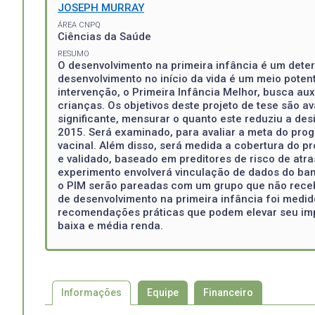
JOSEPH MURRAY
ÁREA CNPQ
Ciências da Saúde
RESUMO
O desenvolvimento na primeira infância é um dete
desenvolvimento no início da vida é um meio poten
intervenção, o Primeira Infância Melhor, busca au
crianças. Os objetivos deste projeto de tese são a
significante, mensurar o quanto este reduziu a d
2015. Será examinado, para avaliar a meta do progr
vacinal. Além disso, será medida a cobertura do 
e validado, baseado em preditores de risco de at
experimento envolverá vinculação de dados do ba
o PIM serão pareadas com um grupo que não receb
de desenvolvimento na primeira infância foi medi
recomendações práticas que podem elevar seu imp
baixa e média renda.
Informações
Equipe
Financeiro