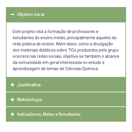
Objetivo Geral
Este projeto visa a formação de professores e
estudantes do ensino médio, principalmente aqueles da
rede pública de ensino. Além disso, como a divulgação
dos materiais didáticos sobre TICs produzidos pelo grupo
ocorrerá nas redes sociais, objetiva-se também o alcance
da comunidade em geral interessada no estudo e
aprendizagem de temas de Ciências/Química.
Justificativa
Metodologia
Os estudantes consideram a disciplina de Química um
pouco complexa, devido aos obstáculos existentes
enraizados pelas metodologias tradicionais, que não
Indicadores, Metas e Resultados
Fialho e Matos (2010)* relatam que existem algumas
possibilitam um processo de ensino-aprendizagem mais
maneiras de as TICs auxiliarem na educação, uma vez
atrativo. Para Tápia (2004)* “o aluno está motivado ou
que um software pode ser considerado educacional
As ações do grupo estarão em constante avaliação e