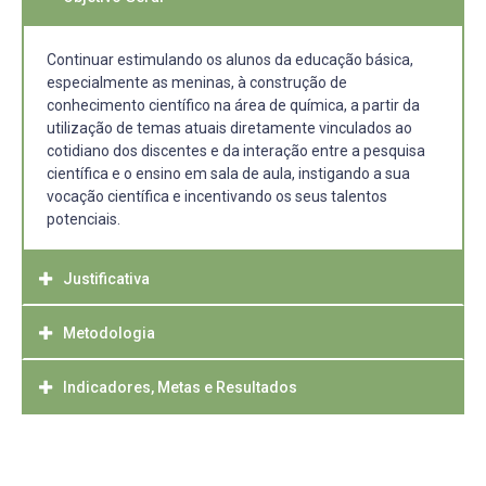
Continuar estimulando os alunos da educação básica,
especialmente as meninas, à construção de
conhecimento científico na área de química, a partir da
utilização de temas atuais diretamente vinculados ao
cotidiano dos discentes e da interação entre a pesquisa
científica e o ensino em sala de aula, instigando a sua
vocação científica e incentivando os seus talentos
potenciais.
Justificativa
Metodologia
Segundo o relatório IV Pesquisa do Perfil Socioeconômico
e Cultural dos Estudantes de Graduação, da Associação
Nacional dos Dirigentes das Instituições Federais de
Indicadores, Metas e Resultados
Inicialmente, a proposta de trabalho visa promover a
Ensino Superior (Andifes), ao observar a distribuição de
integração de três alunas e de um professor do ensino
homens e mulheres nas áreas de Engenharia e Ciências
fundamental de uma escola pública com a pesquisa
Com o desenvolvimento deste projeto objetiva-se uma
Exatas e da Terra, a presença feminina corresponde a
científica. Nesta proposta, o pesquisador terá sob sua
maior integração entre a pesquisa científica e a educação
aproximadamente 34% dos estudantes. Enquanto que
supervisão um professor de Ensino Fundamental atuante