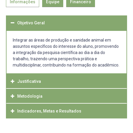
Informações
Equipe
Financeiro
Objetivo Geral
Integrar as áreas de produção e sanidade animal em
assuntos específicos do interesse do aluno, promovendo
a integração da pesquisa científica ao dia a dia do
trabalho, trazendo uma perspectiva prática e
multidisciplinar, contribuindo na formação do acadêmico.
Justificativa
Metodologia
O curso de Medicina Veterinária da UFPel é, em sua
essência, generalista, buscando formar o acadêmico com
conhecimento nas diversas áreas de atuação da
Indicadores, Metas e Resultados
Serão realizadas reuniões periódicas, abordando temas
profissão. Tendo em vista a extensa carga horária e a
pertinentes ao escopo do projeto. Nos encontros serão
diversidade de assuntos ministrados durante o curso, o
ministrados seminários pelos acadêmicos e discutidos
Ao final do período espera-se que o aluno compreenda a
aluno busca complementar sua formação através de
artigos científicos.