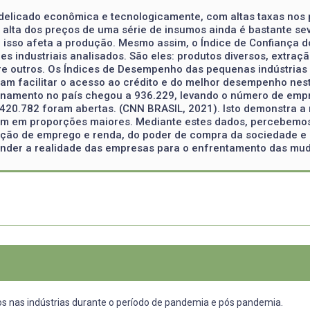
 delicado econômica e tecnologicamente, com altas taxas nos
alta dos preços de uma série de insumos ainda é bastante sev
isso afeta a produção. Mesmo assim, o Índice de Confiança do
s industriais analisados. São eles: produtos diversos, extraçã
tre outros. Os Índices de Desempenho das pequenas indústrias
sam facilitar o acesso ao crédito e do melhor desempenho ne
onamento no país chegou a 936.229, levando o número de empr
20.782 foram abertas. (CNN BRASIL, 2021). Isto demonstra a 
 em proporções maiores. Mediante estes dados, percebemos
ção de emprego e renda, do poder de compra da sociedade e de
nder a realidade das empresas para o enfrentamento das muda
os nas indústrias durante o período de pandemia e pós pandemia.