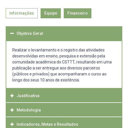
Informações
Equipe
Financeiro
Objetivo Geral
Realizar o levantamento e o registro das atividades
desenvolvidas em ensino, pesquisa e extensão pela
comunidade acadêmica do CSTTT, resultando em uma
publicação a ser entregue aos diversos parceiros
(públicos e privados) que acompanharam o curso ao
longo dos seus 10 anos de existência.
Justificativa
Metodologia
A história deve ser contada e registrada como forma de
não se perder e, ao pensar no papel indutor de
desenvolvimento social e econômico que as
Indicadores, Metas e Resultados
Para a elaboração da publicação serão realizadas as