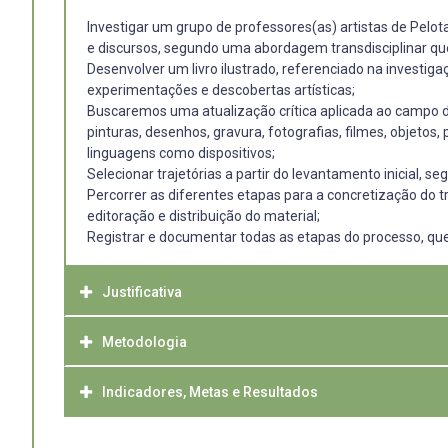
Investigar um grupo de professores(as) artistas de Pelot
e discursos, segundo uma abordagem transdisciplinar que
Desenvolver um livro ilustrado, referenciado na investig
experimentações e descobertas artísticas;
Buscaremos uma atualização crítica aplicada ao campo da
pinturas, desenhos, gravura, fotografias, filmes, objeto
linguagens como dispositivos;
Selecionar trajetórias a partir do levantamento inicial, 
Percorrer as diferentes etapas para a concretização do tr
editoração e distribuição do material;
Registrar e documentar todas as etapas do processo, que
Justificativa
Metodologia
Contar a história dos/das docentes/artistas que integrara
justifica pela valorização e registro das atuações, dest
nossa região, com abrangência no país e para além das fr
Indicadores, Metas e Resultados
A linha metodológica segue uma proposição emergente, Ar
extraordinárias, para encantar gente grande e pequena. A
perspectiva aberta e plural, própria das pesquisas basea
inventam salões e exposições, instalações e intervençõe
investigação conduzida. As etapas compreendem o levantame