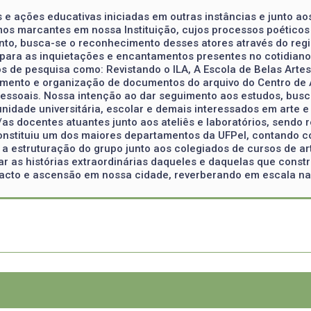
 e ações educativas iniciadas em outras instâncias e junto a
smos marcantes em nossa Instituição, cujos processos poétic
nto, busca-se o reconhecimento desses atores através do regi
de para as inquietações e encantamentos presentes no cotidiano 
de pesquisa como: Revistando o ILA, A Escola de Belas Artes d
ntamento e organização de documentos do arquivo do Centro de
 pessoais. Nossa intenção ao dar seguimento aos estudos, busc
idade universitária, escolar e demais interessados em arte e c
s docentes atuantes junto aos ateliês e laboratórios, sendo 
 constituiu um dos maiores departamentos da UFPel, contando 
 a estruturação do grupo junto aos colegiados de cursos de art
tar as histórias extraordinárias daqueles e daquelas que const
pacto e ascensão em nossa cidade, reverberando em escala nac