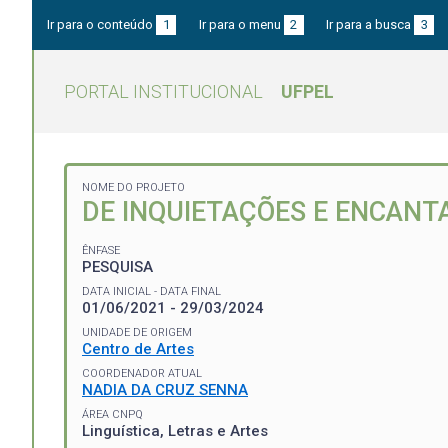
Ir para o conteúdo
1
Ir para o menu
2
Ir para a busca
3
PORTAL INSTITUCIONAL
UFPEL
NOME DO PROJETO
DE INQUIETAÇÕES E ENCANT
ÊNFASE
PESQUISA
DATA INICIAL - DATA FINAL
01/06/2021 - 29/03/2024
UNIDADE DE ORIGEM
Centro de Artes
COORDENADOR ATUAL
NADIA DA CRUZ SENNA
ÁREA CNPQ
Linguística, Letras e Artes