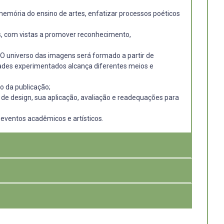
 memória do ensino de artes, enfatizar processos poéticos
as, com vistas a promover reconhecimento,
 O universo das imagens será formado a partir de
lidades experimentados alcança diferentes meios e
o da publicação;
to de design, sua aplicação, avaliação e readequações para
eventos acadêmicos e artísticos.
tituição junto ao atual Centro de Artes da UFPel, se
ctaram e continuam afetando a arte e seu ensino em
ra situar essas personagens na coletânea de histórias
re professor(a)/artista/pesquisador(a). Essa é uma
os que animam pesquisas poéticas, propostas didáticas,
cas e objetos diferenciados como suporte e veículo da
o conhecimento da História da Arte e seu Ensino em nossa
écnicas, ilustração e projeto gráfico, registro e