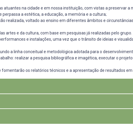
as atuantes na cidade e em nossa instituição, com vistas a preservar a
 perpassa a estética, a educação, a memória e a cultura;
ação realizada, voltado ao ensino em diferentes âmbitos e circunstânci
s artes e da cultura, com base em pesquisas já realizadas pelo grupo.
s, performances e instalações, uma vez que o trânsito de ideias e visua
segundo a linha conceitual e metodológica adotada para o desenvolviment
abalho: realizar a pesquisa bibliográfica e imagética, executar o proje
 fomentarão os relatórios técnicos e a apresentação de resultados em 
m o extinto Instituto de Artes e Design e permaneceram vinculados a Ins
acando o protagonismo artístico e as metodologias inovadoras que impa
onteiras. Nosso interesse vai ao encontro do(a) professor(a)/artista pa
tografia, que reconhece a relação indissociada que se estabelece ent
s experiências de vida, o pensamento sobre arte, os processos criativ
das em arte, permite a construção de modelos autorais, narrativas poéti
s constituem o mote da investigação com pretensão de contribuir para 
nto do material, estudo, concepção editorial, seleção de materiais e t