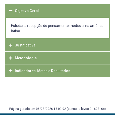
Objetivo Geral
Estudar a recepção do pensamento medieval na américa
latina.
Justificativa
Metodologia
O estudo em torno da assim chamada "escolástica
colonial" reveste-se de importância para a compreensão
de muitos valores que foram incorporados a nossa
Indicadores, Metas e Resultados
Reuniões semanais de estudos, realizadas a partir de
cultura.
plataforma virtual, tendo em vista a atual situação de
pandemia.
Espera-se poder promover um debate e esclarecimento
em torno da formação de valores que fazem parte de
nossa formação cultural.
Página gerada em 06/08/2026 18:09:02 (consulta levou 0.160316s)