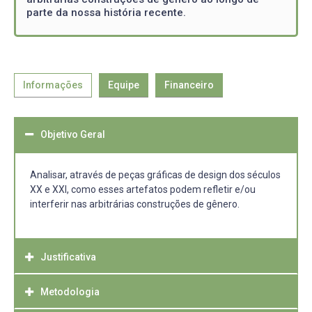
parte da nossa história recente.
Informações
Equipe
Financeiro
Objetivo Geral
Analisar, através de peças gráficas de design dos séculos
XX e XXI, como esses artefatos podem refletir e/ou
interferir nas arbitrárias construções de gênero.
Justificativa
Metodologia
Esta proposta de pesquisa se justifica por dar
prosseguimento às pesquisas realizadas anteriormente,