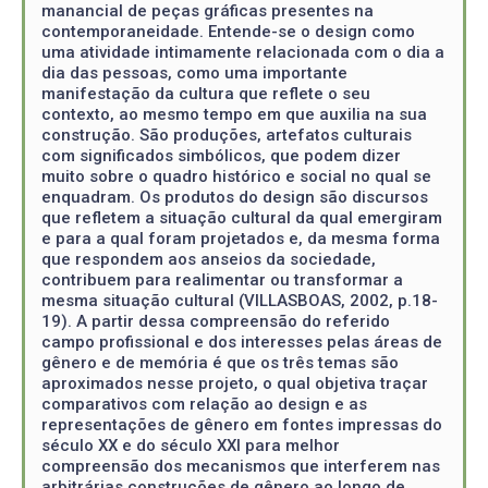
manancial de peças gráficas presentes na
contemporaneidade. Entende-se o design como
uma atividade intimamente relacionada com o dia a
dia das pessoas, como uma importante
manifestação da cultura que reflete o seu
contexto, ao mesmo tempo em que auxilia na sua
construção. São produções, artefatos culturais
com significados simbólicos, que podem dizer
muito sobre o quadro histórico e social no qual se
enquadram. Os produtos do design são discursos
que refletem a situação cultural da qual emergiram
e para a qual foram projetados e, da mesma forma
que respondem aos anseios da sociedade,
contribuem para realimentar ou transformar a
mesma situação cultural (VILLASBOAS, 2002, p.18-
19). A partir dessa compreensão do referido
campo profissional e dos interesses pelas áreas de
gênero e de memória é que os três temas são
aproximados nesse projeto, o qual objetiva traçar
comparativos com relação ao design e as
representações de gênero em fontes impressas do
século XX e do século XXI para melhor
compreensão dos mecanismos que interferem nas
arbitrárias construções de gênero ao longo de