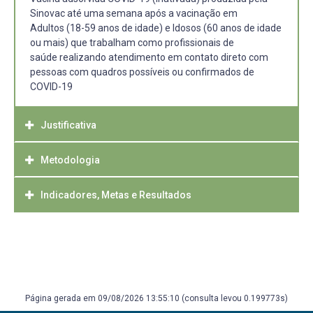
Sinovac até uma semana após a vacinação em
Adultos (18-59 anos de idade) e Idosos (60 anos de idade
ou mais) que trabalham como profissionais de
saúde realizando atendimento em contato direto com
pessoas com quadros possíveis ou confirmados de
COVID-19
Justificativa
Metodologia
Desde 2019 houve circulação de um novo vírus que
emergiu na China. As autoridades chinesas identificaram
um novo tipo de coronavirus (SARS-CoV-2). Desde então
Indicadores, Metas e Resultados
Este é um ensaio clínico de Fase III, randomizado,
iniciou-se a maior pandemia da história contemporânea e
multicêntrico guiado por desfecho, duplo cego, controlado
a busca por vacinas eficazes.
com placebo para avaliar a eficácia e segurança da
O critério para determinar que a eficácia vacinal é
Vacina adsorvida COVID-19 (inativada) produzida pela
satisfatória será atingir uma proteção de, ao menos, 50%
Sinovac.
conforme critério proposto pela Organização Mundial da
Publico alvo: Prof. saúde no atendimento direto a
Saúde e a FDA.
pacientes covid, randomizados 1:1 (vacina: placebo) dose
O sucesso nesse critério será definido por um
Página gerada em 09/08/2026 13:55:10 (consulta levou 0.199773s)
IM
monitoramento sequencial com ajuste de limite inferior