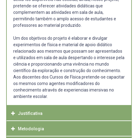
pretende-se oferecer atividades didáticas que
complementem as atividades em sala de aula,
permitindo também o amplo acesso de estudantes e
professores ao material produzido.
Um dos objetivos do projeto é elaborar e divulgar
experimentos de física e material de apoio didático
relacionado aos mesmos que possam ser apresentados
e utilizados em sala de aula despertando o interesse pela
ciência e proporcionando uma vivência no mundo
científico da exploração e construção do conhecimento.
Aos discentes dos Cursos de Física pretende-se capacitar
os mesmos como agentes modificadores do
conhecimento através de experiencias imersivas no
ambiente escolar.
Justificativa
Metodologia
O projeto Acervo Popular em Ciência justifica-se devido a
grande necessidade de metodologias de ensino, em