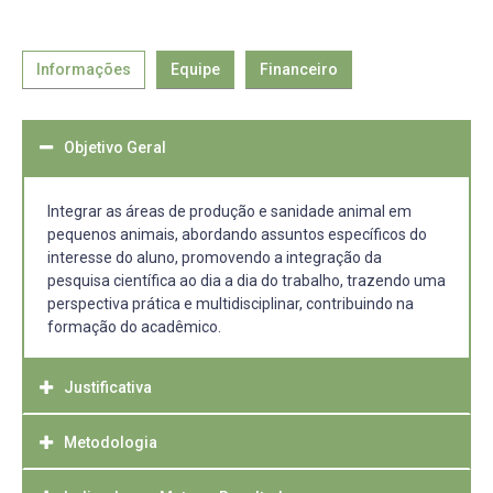
Informações
Equipe
Financeiro
Objetivo Geral
Integrar as áreas de produção e sanidade animal em
pequenos animais, abordando assuntos específicos do
interesse do aluno, promovendo a integração da
pesquisa científica ao dia a dia do trabalho, trazendo uma
perspectiva prática e multidisciplinar, contribuindo na
formação do acadêmico.
Justificativa
Metodologia
O curso de Medicina Veterinária da UFPel é, em sua
essência, generalista, buscando formar o acadêmico com