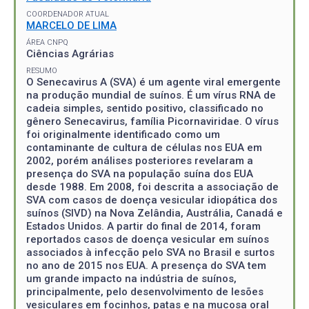
COORDENADOR ATUAL
MARCELO DE LIMA
ÁREA CNPQ
Ciências Agrárias
RESUMO
O Senecavirus A (SVA) é um agente viral emergente
na produção mundial de suínos. É um vírus RNA de
cadeia simples, sentido positivo, classificado no
gênero Senecavirus, família Picornaviridae. O vírus
foi originalmente identificado como um
contaminante de cultura de células nos EUA em
2002, porém análises posteriores revelaram a
presença do SVA na população suína dos EUA
desde 1988. Em 2008, foi descrita a associação de
SVA com casos de doença vesicular idiopática dos
suínos (SIVD) na Nova Zelândia, Austrália, Canadá e
Estados Unidos. A partir do final de 2014, foram
reportados casos de doença vesicular em suínos
associados à infecção pelo SVA no Brasil e surtos
no ano de 2015 nos EUA. A presença do SVA tem
um grande impacto na indústria de suínos,
principalmente, pelo desenvolvimento de lesões
vesiculares em focinhos, patas e na mucosa oral