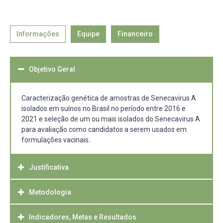
Informações
Equipe
Financeiro
Objetivo Geral
Caracterização genética de amostras de Senecavirus A
isolados em suínos no Brasil no período entre 2016 e
2021 e seleção de um ou mais isolados do Senecavirus A
para avaliação como candidatos a serem usados em
formulações vacinais.
Justificativa
Metodologia
A infecção pelo SVA é a principal enfermidade viral com
impacto direto na produção de suínos no Brasil.
Atualmente, existe uma lacuna no conhecimento acerca
Indicadores, Metas e Resultados
As amostras de SVA serão selecionadas por ano e