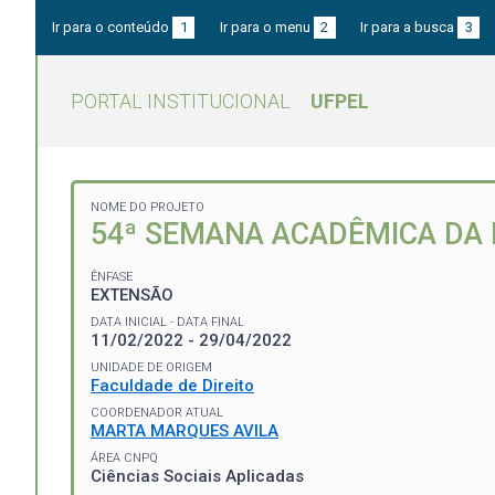
Ir para o conteúdo
1
Ir para o menu
2
Ir para a busca
3
PORTAL INSTITUCIONAL
UFPEL
NOME DO PROJETO
54ª SEMANA ACADÊMICA DA 
ÊNFASE
EXTENSÃO
DATA INICIAL - DATA FINAL
11/02/2022 - 29/04/2022
UNIDADE DE ORIGEM
Faculdade de Direito
COORDENADOR ATUAL
MARTA MARQUES AVILA
ÁREA CNPQ
Ciências Sociais Aplicadas