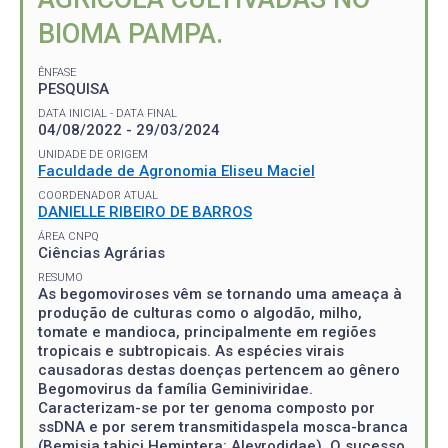
BIOMA PAMPA.
ÊNFASE
PESQUISA
DATA INICIAL - DATA FINAL
04/08/2022 - 29/03/2024
UNIDADE DE ORIGEM
Faculdade de Agronomia Eliseu Maciel
COORDENADOR ATUAL
DANIELLE RIBEIRO DE BARROS
ÁREA CNPQ
Ciências Agrárias
RESUMO
As begomoviroses vêm se tornando uma ameaça à
produção de culturas como o algodão, milho,
tomate e mandioca, principalmente em regiões
tropicais e subtropicais. As espécies virais
causadoras destas doenças pertencem ao gênero
Begomovirus da família Geminiviridae.
Caracterizam-se por ter genoma composto por
ssDNA e por serem transmitidaspela mosca-branca
(Bemisia tabici Hemiptera: Aleyrodidae). O sucesso