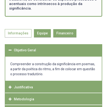
acentuais como intrínsecos à produção da
significância.
Informações
Equipe
Financeiro
Objetivo Geral
Compreender a construção da significância em poemas,
a partir da poética do ritmo, a fim de colocar em questão
o processo tradutório.
Justificativa
Metodologia
A presente pesquisa justifica-se na medida em que se
propõe a contribuir com a reflexão acerca dos estudos da