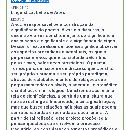
DAIANE NEUMANN
ÁREA CNPQ
Linguística, Letras e Artes
RESUMO
A voz é responsável pela construção da
significância do poema. A voz e o discurso, o
discurso e a voz constituem juntos a significância,
assim como o significante o e significado do signo.
Dessa forma, analisar um poema significa observar
os aspectos prosódicos e acentuais, os quais
perpassam a voz, que é constituída pelo ritmo,
pelas rimas, pelos ecos prosódicos. O poema
forma, pois, um sistema de discurso que constitui
seu próprio sintagma e seu próprio paradigma,
através do estabelecimentos de relações que
perpassam todos os níveis, o acentual, o prosódico,
o sintático, o morfológico. Constrói-se assim uma
teia de significâncias, a partir de uma leitura que
não se restringe à linearidade, à sintagmatização,
mas que busca relações múltiplas as quais podem
ser reconstruídas e recriadas a cada leitura. A
partir de tal reflexão, este projeto propõe-se a
pensar questões que envolvem o processo
tradutório, ao considerar os aspectos prosódicos e