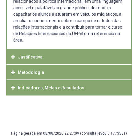
relacionados à política internacional, em uma linguagem
acessível e palatável ao grande público, de modo a
capacitar os alunos a atuarem em veículos midiáticos, a
ampliar o conhecimento sobre o campo de estudos das
relações Internacionais e a contribuir para tornar o curso
de Relações Internacionais da UFPel uma referência na
área.
Justificativa
Metodologia
O projeto justifica-se pela necessidade de tornar o campo
de estudos das Relações Internacionais e o curso de
Relações Internacionais conhecidos do grande público,
Indicadores, Metas e Resultados
O programa Vozes do Mundo é veiculado semanalmente,
fornecendo-lhe análises de questões complexas da
às quartas-feiras das 13 às 14:00 horas, pela RadioCom
política internacional em uma linguagem acessível ao
Pelotas 104.5 FM.
Pretende-se, até o final do projeto produzir, com registro,
público leigo, na medida em que estas questões afetam
O programa é dividido em dois blocos de meia hora, nos
um programa de uma hora por semana.
suas vidas cotidianas, de forma direta ou indireta.
quais são feitas análises de temas pontuais da política
internacional previamente combinados e preparados na
semana que antecede o programa.
Página gerada em 08/08/2026 22:27:09 (consulta levou 0.177358s)
Os programas são realizados ao vivo nos estúdios da