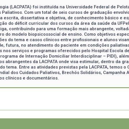
ogia (LACPATA) foi instituída na Universidade Federal de Pelo
 Paliativos. Com um total de seis cursos de graduação envolvi
 escrita, dissertativa e objetiva, de conhecimento básico e esp
o do déficit curricular dos cursos da área da saúde da UFPel
a, contribuindo para uma formação mais abrangente, voltada
entro do modelo biopsicossocial de ensino. Como objetivos esp
es do tema e casos clínicos entre profissionais e alunos vis
de, futura, no atendimento do paciente em condições paliativa
 nos serviços e programas oferecidos pelo Hospital Escola de
Programa de Internação Domiciliar Interdisciplinar – PIDI), alé
ivos abrangentes da LACPATA onde visa estimular, dentro da g
do tema. Entre as atividades previstas pela LACPATA, temos o
al dos Cuidados Paliativos, Brechós Solidários, Campanha A
os clínicos e documentários.