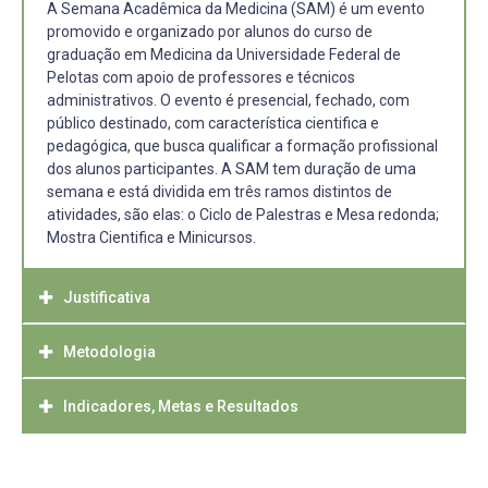
A Semana Acadêmica da Medicina (SAM) é um evento
promovido e organizado por alunos do curso de
graduação em Medicina da Universidade Federal de
Pelotas com apoio de professores e técnicos
administrativos. O evento é presencial, fechado, com
público destinado, com característica cientifica e
pedagógica, que busca qualificar a formação profissional
dos alunos participantes. A SAM tem duração de uma
semana e está dividida em três ramos distintos de
atividades, são elas: o Ciclo de Palestras e Mesa redonda;
Mostra Cientifica e Minicursos.
Justificativa
Metodologia
Considerando a importância da realização de eventos
acadêmicos e a importância do conhecimento atualizado,
baseado em evidências científicas, a Semana Acadêmica
Indicadores, Metas e Resultados
O planejamento, organização e avaliação da Semana
de Medicina da Universidade Federal de Pelotas
Acadêmica da Medicina da Mostra Acadêmica e dos
proporciona o intercâmbio de conhecimento no meio da
minicursos se dará em reuniões semanais sistemáticas
Público-alvo do evento são alunos de graduação, pós-
comunidade acadêmica. Baseado nos três pilares de
entre alunos e coordenadores, bem como os grupos de