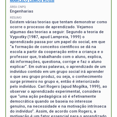
MARCELO LEMOS ROSSI
ÁREA CNPQ
Engenharias
RESUMO
Existem várias teorias que tentam demonstrar como
ocorre o processo de aprendizado. Vejamos
algumas das teorias a seguir: Segundo a teoria de
Vygostky (1987, apud Lampreia, 1999) o
aprendizado passa por um papel do social, em que
“a formação de conceitos científicos se dá na
escola a partir da cooperação entre a criança e o
professor que, trabalhando com o aluno, explica,
dá informações, questiona, corrige e faz o aluno
explicar”. Em outras palavras, o aprendizado de um
indivíduo contido em um grupo social irá aprender
o que seu grupo produz, ou seja, o conhecimento
surge primeiro no grupo e, então é interiorizado
pelo indivíduo. Carl Rogers (apud Mogilka, 1999), ao
observar o aprendizado experimental, considera
que “uma ação pedagógica só é efetivamente
democrática quando se baseia no interesse
genuíno, na necessidade e na motivação intrínseca
do indivíduo”. Assim, de acordo com Rogers, a
motivação é um fator essencial para o aprendizado