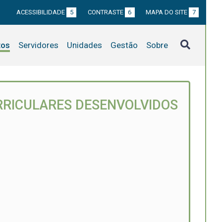
ACESSIBILIDADE
5
CONTRASTE
6
MAPA DO SITE
7
tos
Servidores
Unidades
Gestão
Sobre
RRICULARES DESENVOLVIDOS