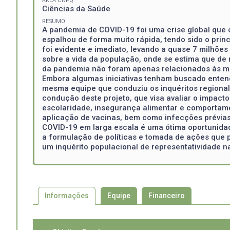
ÁREA CNPQ
Ciências da Saúde
RESUMO
A pandemia de COVID-19 foi uma crise global que 
espalhou de forma muito rápida, tendo sido o prin
foi evidente e imediato, levando a quase 7 milhõe
sobre a vida da população, onde se estima que de 
da pandemia não foram apenas relacionados às mo
Embora algumas iniciativas tenham buscado entend
mesma equipe que conduziu os inquéritos regional
condução deste projeto, que visa avaliar o impact
escolaridade, insegurança alimentar e comportame
aplicação de vacinas, bem como infecções prévia
COVID-19 em larga escala é uma ótima oportunidad
a formulação de políticas e tomada de ações que p
um inquérito populacional de representatividade n
Informações
Equipe
Financeiro