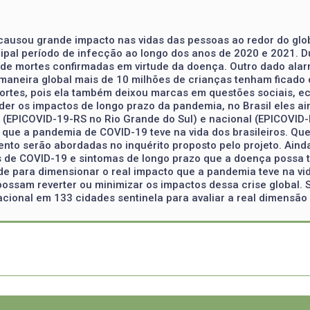
causou grande impacto nas vidas das pessoas ao redor do glo
cipal período de infecção ao longo dos anos de 2020 e 2021. 
s de mortes confirmadas em virtude da doença. Outro dado ala
maneira global mais de 10 milhões de crianças tenham ficado 
rtes, pois ela também deixou marcas em questões sociais, e
er os impactos de longo prazo da pandemia, no Brasil eles a
 (EPICOVID-19-RS no Rio Grande do Sul) e nacional (EPICOVID
o que a pandemia de COVID-19 teve na vida dos brasileiros. Qu
nto serão abordadas no inquérito proposto pelo projeto. Aind
s de COVID-19 e sintomas de longo prazo que a doença possa 
e para dimensionar o real impacto que a pandemia teve na vid
ossam reverter ou minimizar os impactos dessa crise global. S
acional em 133 cidades sentinela para avaliar a real dimensão