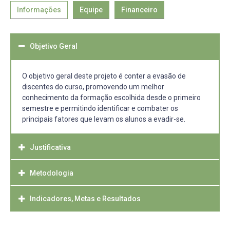
Informações
Equipe
Financeiro
Objetivo Geral
O objetivo geral deste projeto é conter a evasão de
discentes do curso, promovendo um melhor
conhecimento da formação escolhida desde o primeiro
semestre e permitindo identificar e combater os
principais fatores que levam os alunos a evadir-se.
Justificativa
Metodologia
Este projeto foi criado por recomendação da PRE a fim de
dar uma resposta aos índices de evasão verificadas nas
universidades públicas em decorrência do período de
Indicadores, Metas e Resultados
A partir do diagnóstico das áreas, serão propostas ações
pandemia e da deterioração das perspectivas
concebidas em grupo ou individualmente pelos docentes
profissionais dos licenciandos.
do curso, os quais recrutarão alunos para auxiliá-los a
Espera-se que a implementação do projeto tenha um