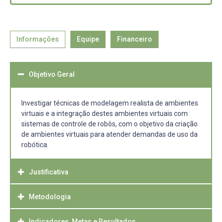
Informações
Equipe
Financeiro
Objetivo Geral
Investigar técnicas de modelagem realista de ambientes
virtuais e a integração destes ambientes virtuais com
sistemas de controle de robôs, com o objetivo da criação
de ambientes virtuais para atender demandas de uso da
robótica.
Justificativa
Metodologia
Os atuais avanços tecnológicos têm possibilitado o uso de
robôs em atividades repetitivas, atividades de risco
humano e, em alguns casos, em atividades que os
Indicadores, Metas e Resultados