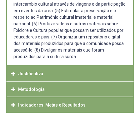
intercambio cultural através de viagens e da participação
em eventos da área. (5) Estimular a preservação e o
respeito ao Patrimônio cultural imaterial e material
nacional. (6) Produzir vídeos e outros materiais sobre
Folclore e Cultura popular que possam ser utilizados por
educadores e pais. (7) Organizar um repositório digital
dos materiais produzidos para que a comunidade possa
acessá-lo. (8) Divulgar os materiais que foram
produzidos para a cultura surda.
Justificativa
Metodologia
O grupo de estudo Folclore e Educação é fruto da
articulação de docentes e discentes que participam do
PET GAPE, NUFOLK, do LAM/LIFE, de docentes que
Indicadores, Metas e Resultados
O Grupo terá encontros semanais para estudos e
atuaram no ECO de Folclore (2010 -2017) do extinto Curso
organização das propostas das oficinas, dos encontros,
de Educação do Campo e de pesquisas que trabalham
dos eventos e dos cursos a serem desenvolvidos nas
Esperamos expandir a interação comunitária, bem como
com Cultura popular do Centro de Artes (vinculadas ao
escolas públicas e demais escolas da região.
instrumentalizar os acadêmicos da UFPEL e os
grupo de pesquisa OMEGA) e da Faculdade de Educação
Todos os participantes terão leituras e tarefas prévias
professores das escolas de Educação Básica em suas
(vinculadas ao grupo de pesquisa GAPE). Esses grupos
para serem socializadas nos encontros semanais. Cada