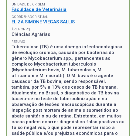
UNIDADE DE ORIGEM
Faculdade de Veterinária
COORDENADOR ATUAL
ELIZA SIMONE VIEGAS SALLIS
ÁREA CNPQ
Ciências Agrárias
RESUMO
Tuberculose (TB) é uma doença infectocontagiosa
de evolução crônica, causada por bactérias do
gênero Mycobacterium spp., pertencentes ao
complexo Mycobacterium tuberculosis
(Mycobacterium bovis, M. tuberculosis, M.
africanum e M. microtti). O M. bovis é o agente
causador da TB bovina, sendo responsável,
também, por 5% a 10% dos casos de TB humana.
Atualmente, no Brasil, o diagnóstico da TB bovina
baseia-se no teste de tuberculinização e na
observação de lesões macroscópicas durante a
inspeção post mortem de animais submetidos ao
abate sanitário ou de rotina. Entretanto, em muitos
casos podem ocorrer diagnóstico falso positivos ou
falso negativos, o que pode representar risco a
saúde pública e/ou prejuízos econômicos para o