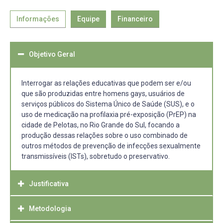
Informações
Equipe
Financeiro
Objetivo Geral
Interrogar as relações educativas que podem ser e/ou
que são produzidas entre homens gays, usuários de
serviços públicos do Sistema Único de Saúde (SUS), e o
uso de medicação na profilaxia pré-exposição (PrEP) na
cidade de Pelotas, no Rio Grande do Sul, focando a
produção dessas relações sobre o uso combinado de
outros métodos de prevenção de infecções sexualmente
transmissíveis (ISTs), sobretudo o preservativo.
Justificativa
Metodologia
A implementação do uso de PrEP nas políticas e serviços
públicos de saúde tem relevância na prevenção de