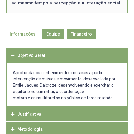
ao mesmo tempo a percepção e a interação social.
Informações
Equipe
Financeiro
Objetivo Geral
Aprofundar os conhecimentos musicais a partir
intervenção de música e movimento, desenvolvida por
Emile Jaques-Dalcroze, desenvolveendo e exercitar o
equilíbrio no caminhar, a coordenação
motora e as multitarefas no público de terceira idade.
Justificativa
Metodologia
Percebendo a necessidade de apresentar diferentes