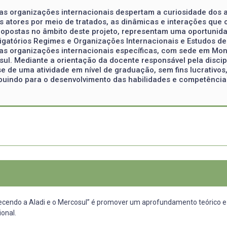
as organizações internacionais despertam a curiosidade dos a
os atores por meio de tratados, as dinâmicas e interações qu
 propostas no âmbito deste projeto, representam uma oportuni
igatórios Regimes e Organizações Internacionais e Estudos de
 duas organizações internacionais específicas, com sede em Mo
ul. Mediante a orientação da docente responsável pela discipl
e de uma atividade em nível de graduação, sem fins lucrativos,
ribuindo para o desenvolvimento das habilidades e competênci
hecendo a Aladi e o Mercosul” é promover um aprofundamento teórico e
ional.