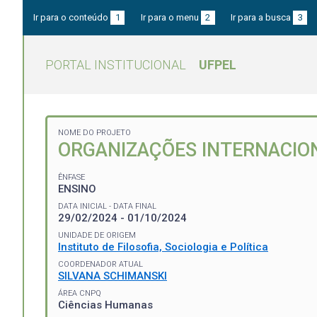
Ir para o conteúdo
1
Ir para o menu
2
Ir para a busca
3
PORTAL INSTITUCIONAL
UFPEL
NOME DO PROJETO
ORGANIZAÇÕES INTERNACION
ÊNFASE
ENSINO
DATA INICIAL - DATA FINAL
29/02/2024 - 01/10/2024
UNIDADE DE ORIGEM
Instituto de Filosofia, Sociologia e Política
COORDENADOR ATUAL
SILVANA SCHIMANSKI
ÁREA CNPQ
Ciências Humanas