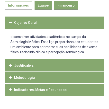
Informações
Equipe
Financeiro
Objetivo Geral
desenvolver atividades acadêmicas no campo da
Semiologia Médica. Essa liga proporciona aos estudantes
um ambiente para aprimorar suas habilidades de exame
físico, raciocínio clínico e percepção semiológica
Justificativa
Metodologia
A Liga Acadêmica de Semiologia Médica da Universidade
Federal de Pelotas (UFPel) foi criada com o propósito de
enriquecer a formação acadêmica dos estudantes de
Indicadores, Metas e Resultados
Aulas semanais (expositivas) e treinamento prático nos
medicina. A semiologia médica é uma disciplina
laboratórios de simulação da UFPel.
fundamental, pois capacita os futuros médicos a realizar
Espere se observar melhora nas observações clínicas e
exames físicos detalhados, interpretar sinais e sintomas,
desenvolvimento mais apurado do raciocínio clínico dos