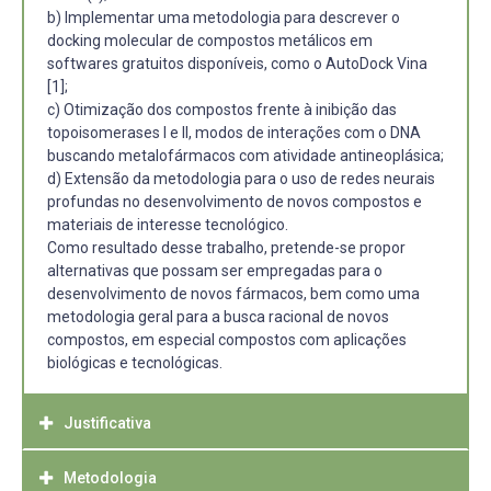
b) Implementar uma metodologia para descrever o
docking molecular de compostos metálicos em
softwares gratuitos disponíveis, como o AutoDock Vina
[1];
c) Otimização dos compostos frente à inibição das
topoisomerases I e II, modos de interações com o DNA
buscando metalofármacos com atividade antineoplásica;
d) Extensão da metodologia para o uso de redes neurais
profundas no desenvolvimento de novos compostos e
materiais de interesse tecnológico.
Como resultado desse trabalho, pretende-se propor
alternativas que possam ser empregadas para o
desenvolvimento de novos fármacos, bem como uma
metodologia geral para a busca racional de novos
compostos, em especial compostos com aplicações
biológicas e tecnológicas.
Justificativa
Metodologia
A busca de novas moléculas com propriedades de