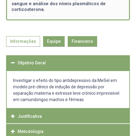
sangue e análise dos níveis plasmáticos de
corticosterona.
Informações
Equipe
Financeiro
Objetivo Geral
Investigar o efeito do tipo antidepressivo da MeSeI em
modelo pré-clínico de indução de depressão por
separação materna e estresse leve crônico imprevisível
em camundongos machos e fêmeas.
Justificativa
Metodologia
A depressão é uma doença bastante comum e recorrente