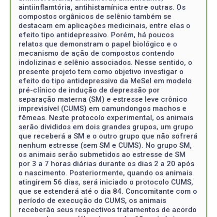
aintiinflamtória, antihistamínica entre outras. Os
compostos orgânicos de selênio também se
destacam em aplicações medicinais, entre elas o
efeito tipo antidepressivo. Porém, há poucos
relatos que demonstram o papel biológico e o
mecanismo de ação de compostos contendo
indolizinas e selênio associados. Nesse sentido, o
presente projeto tem como objetivo investigar o
efeito do tipo antidepressivo da MeSeI em modelo
pré-clínico de indução de depressão por
separação materna (SM) e estresse leve crônico
imprevisível (CUMS) em camundongos machos e
fêmeas. Neste protocolo experimental, os animais
serão divididos em dois grandes grupos, um grupo
que receberá a SM e o outro grupo que não sofrerá
nenhum estresse (sem SM e CUMS). No grupo SM,
os animais serão submetidos ao estresse de SM
por 3 a 7 horas diárias durante os dias 2 a 20 após
o nascimento. Posteriormente, quando os animais
atingirem 56 dias, será iniciado o protocolo CUMS,
que se estenderá até o dia 84. Concomitante com o
período de execução do CUMS, os animais
receberão seus respectivos tratamentos de acordo