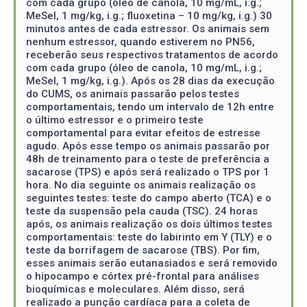
com cada grupo (óleo de canola, 10 mg/mL, i.g.;
MeSeI, 1 mg/kg, i.g.; fluoxetina – 10 mg/kg, i.g.) 30
minutos antes de cada estressor. Os animais sem
nenhum estressor, quando estiverem no PN56,
receberão seus respectivos tratamentos de acordo
com cada grupo (óleo de canola, 10 mg/mL, i.g.;
MeSeI, 1 mg/kg, i.g.). Após os 28 dias da execução
do CUMS, os animais passarão pelos testes
comportamentais, tendo um intervalo de 12h entre
o último estressor e o primeiro teste
comportamental para evitar efeitos de estresse
agudo. Após esse tempo os animais passarão por
48h de treinamento para o teste de preferência a
sacarose (TPS) e após será realizado o TPS por 1
hora. No dia seguinte os animais realização os
seguintes testes: teste do campo aberto (TCA) e o
teste da suspensão pela cauda (TSC). 24 horas
após, os animais realização os dois últimos testes
comportamentais: teste do labirinto em Y (TLY) e o
teste da borrifagem de sacarose (TBS). Por fim,
esses animais serão eutanasiados e será removido
o hipocampo e córtex pré-frontal para análises
bioquímicas e moleculares. Além disso, será
realizado a punção cardíaca para a coleta de