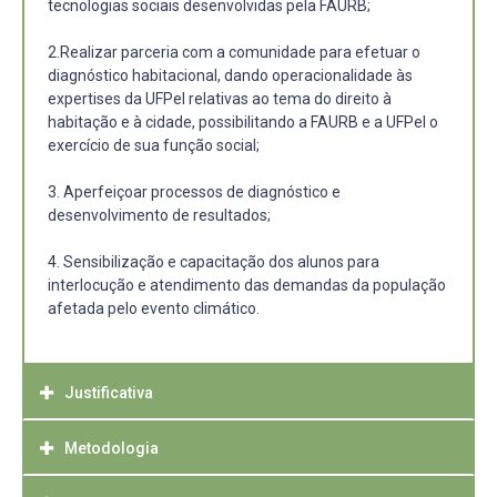
tecnologias sociais desenvolvidas pela FAURB;
2.Realizar parceria com a comunidade para efetuar o
diagnóstico habitacional, dando operacionalidade às
expertises da UFPel relativas ao tema do direito à
habitação e à cidade, possibilitando a FAURB e a UFPel o
exercício de sua função social;
3. Aperfeiçoar processos de diagnóstico e
desenvolvimento de resultados;
4. Sensibilização e capacitação dos alunos para
interlocução e atendimento das demandas da população
afetada pelo evento climático.
Justificativa
Metodologia
Tanto a FAURB como o EMAU tem a responsabilidade de
formação de alunos, preparando-os para vida