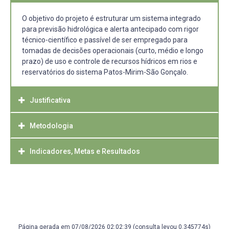
O objetivo do projeto é estruturar um sistema integrado
para previsão hidrológica e alerta antecipado com rigor
técnico-científico e passível de ser empregado para
tomadas de decisões operacionais (curto, médio e longo
prazo) de uso e controle de recursos hídricos em rios e
reservatórios do sistema Patos-Mirim-São Gonçalo.
Justificativa
Metodologia
Órgãos e empresas ligadas ao/à/a saneamento básico,
irrigação, geração de energia hidrelétrica, eventos
extremos (p.e. Defesa Civil) e setores afins se deparam
Indicadores, Metas e Resultados
Será proposto usando, de forma integrada, modelos do
diariamente com diversas questões relacionadas ao uso e
Hydrologic Engineering
controle de recursos hídricos, que podem demandar
Center (HEC) representando os seguintes componentes:
Os principais indicadores e as metas do projeto são:
tomadas de decisões operacionais de curto, médio e
meteorologia e previsão meteorológica, hidrologia,
- ao final do primeiro ano, pretende-se ter alimentado o
longo prazos. Neste contexto, podem surgir
hidráulica, reservatório, impacto de Inundações e
modelo de banco de dados com todos os dados
questionamentos técnicos, como, por exemplo:
operacionalização para previsão em tempo
hidrometeorológicos existentes, caracterizado as sub-
- Qual é a vazão disponível atual e a esperada para os
real. A avaliação do sistema ocorrerá em sub-bacias
bacias hidrográficas, avaliado diferentes combinações de
próximos dias ou semanas para um manancial usado
Página gerada em 07/08/2026 02:02:39 (consulta levou 0.345774s)