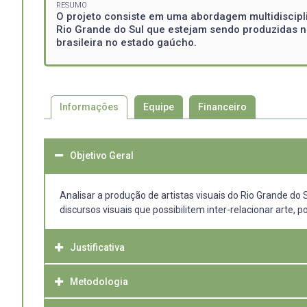
RESUMO
O projeto consiste em uma abordagem multidisciplin
Rio Grande do Sul que estejam sendo produzidas na
brasileira no estado gaúcho.
Informações
Equipe
Financeiro
Objetivo Geral
Analisar a produção de artistas visuais do Rio Grande do
discursos visuais que possibilitem inter-relacionar arte, pol
Justificativa
Metodologia
O projeto de pesquisa em tela pretende compreender a ic
diáspora africana em suas composições temáticas simbóli