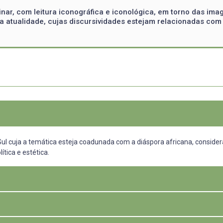
ar, com leitura iconográfica e iconológica, em torno das imag
 atualidade, cujas discursividades estejam relacionadas com 
 Sul cuja a temática esteja coadunada com a diáspora africana, consid
ítica e estética.
onografia e a iconologia de obras de arte contemporânea através de di
cas e nas narrativas visuais negro-gaúchas da atualidade.