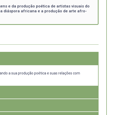
ens e da produção poética de artistas visuais do
a diáspora africana e a produção de arte afro-
erando a sua produção poética e suas relações com
spositivos de arte que de certa maneira representam