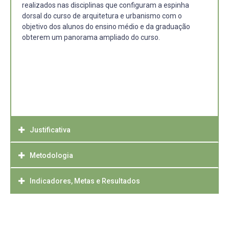
realizados nas disciplinas que configuram a espinha
dorsal do curso de arquitetura e urbanismo com o
objetivo dos alunos do ensino médio e da graduação
obterem um panorama ampliado do curso.
Justificativa
Metodologia
O projeto de extensão se justifica com a possibilidade de
despertar o interesse em alunos de ensino médio em
cursar a Faculdade de Arquitetura e Urbanismo. E, em
Indicadores, Metas e Resultados
Exposições externas ( Ensino médio)
relação aos alunos da Faurb, se justifica ao incentivar o
senso crítico bem como ampliar o conhecimento
As exposições internas à Faurb serão expostas nas
Ampliar o conhecimento da produção discente através da
disciplinar.
escolas de Ensino Médio, com adaptações em função das
exposição de trabalhos selecionados.
condições de cada escola.