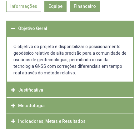
Informações
Equipe
Financeiro
Objetivo Geral
O objetivo do projeto é disponibilizar o posicionamento
geodésico relativo de alta precisão para a comunidade de
usuários de geotecnologias, permitindo o uso da
tecnologia GNSS com correções diferenciais em tempo
real através do método relativo.
Justificativa
Metodologia
A necessidade por posicionamento espacial
tridimensional só vem crescendo, desde a implantação do
sistema GNSS em 1982. Atualmente, vários
Indicadores, Metas e Resultados
A metodologia a ser desenvolvida tange o conceito de
equipamentos e serviços dependem dessa tecnologia,
Redes Geodésicas Ativas de alta precisão, onde
onde podemos citar: rastreamento e posicionamento
primeiramente são materializadas Marcos com
É esperado o acesso de mais de 5 mil usuários anuais aos