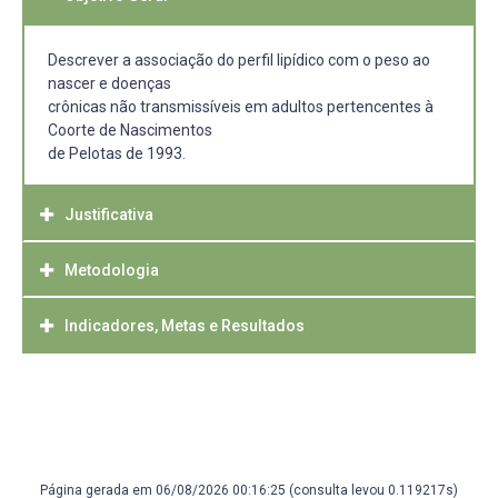
Descrever a associação do perfil lipídico com o peso ao
nascer e doenças
crônicas não transmissíveis em adultos pertencentes à
Coorte de Nascimentos
de Pelotas de 1993.
Justificativa
Metodologia
A alta prevalência de DCNT representa um dos maiores
desafios de saúde
pública globalmente, e seu impacto entre os jovens tem
Indicadores, Metas e Resultados
Trata-se de um estudo longitudinal prospectivo utilizando
se tornado cada vez
dados da Coorte
mais evidente (SIMÕES et al., 2021). Essas doenças, que
de nascimento de 1993 de Pelotas-Rio Grande do Sul.
ARTIGOS PLANEJADOS
incluem, entre outras,
o diabetes, doenças cardiovasculares, câncer e doenças
A coorte de 1993 é um estudo que identificou todos os
Artigo de revisão: Associação entre peso ao nascer e o
respiratórias crônicas,
nascimentos
perfil lipídico: uma
são responsáveis por uma proporção significativa de
hospitalares ocorridos entre 1o de janeiro e 31 de
revisão sistemática.
mortes e incapacidades em
Página gerada em 06/08/2026 00:16:25 (consulta levou 0.119217s)
dezembro de 1993,