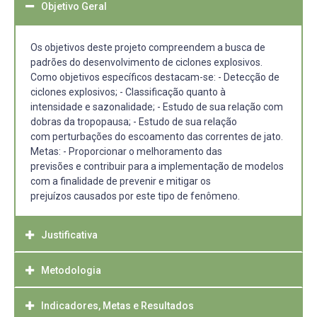
Objetivo Geral
Os objetivos deste projeto compreendem a busca de
padrões do desenvolvimento de ciclones explosivos.
Como objetivos específicos destacam-se: - Detecção de
ciclones explosivos; - Classificação quanto à
intensidade e sazonalidade; - Estudo de sua relação com
dobras da tropopausa; - Estudo de sua relação
com perturbações do escoamento das correntes de jato.
Metas: - Proporcionar o melhoramento das
previsões e contribuir para a implementação de modelos
com a finalidade de prevenir e mitigar os
prejuízos causados por este tipo de fenômeno.
Justificativa
Metodologia
Ciclogênese explosiva é um fenômeno de difícil previsão
pela rapidez com que ocorre o aprofundamento da
pressão a superfície e pela falta de dados meteorológicos
Indicadores, Metas e Resultados
Para detectar os casos de ciclogênese explosiva serão