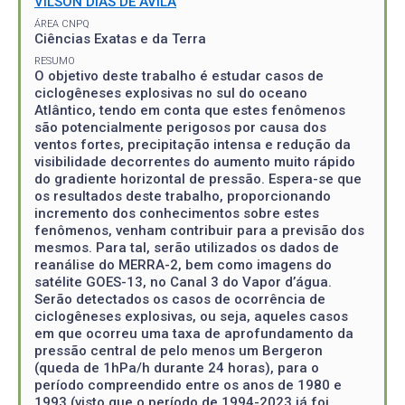
VILSON DIAS DE AVILA
ÁREA CNPQ
Ciências Exatas e da Terra
RESUMO
O objetivo deste trabalho é estudar casos de
ciclogêneses explosivas no sul do oceano
Atlântico, tendo em conta que estes fenômenos
são potencialmente perigosos por causa dos
ventos fortes, precipitação intensa e redução da
visibilidade decorrentes do aumento muito rápido
do gradiente horizontal de pressão. Espera-se que
os resultados deste trabalho, proporcionando
incremento dos conhecimentos sobre estes
fenômenos, venham contribuir para a previsão dos
mesmos. Para tal, serão utilizados os dados de
reanálise do MERRA-2, bem como imagens do
satélite GOES-13, no Canal 3 do Vapor d’água.
Serão detectados os casos de ocorrência de
ciclogêneses explosivas, ou seja, aqueles casos
em que ocorreu uma taxa de aprofundamento da
pressão central de pelo menos um Bergeron
(queda de 1hPa/h durante 24 horas), para o
período compreendido entre os anos de 1980 e
1993 (visto que o período de 1994-2023 já foi