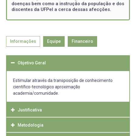
doenças bem como a instrução da população e dos
discentes da UFPel a cerca dessas afecções.
Informações
Equipe
Financeiro
Objetivo Geral
Estimular através da transposição de conhecimento
científico-tecnológico aproximação
academia/comunidade.
Justificativa
Metodologia
A crescente demanda de competências e habilidades
gerada pela globalização trouxe ao meio acadêmico a