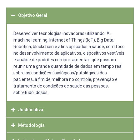
Objetivo Geral
Desenvolver tecnologias inovadoras utilizando IA,
machine learning, Internet of Things (IoT), Big Data,
Robótica, blockchain e afins aplicados à saúde, com foco
no desenvolvimento de aplicativos, dispositivos vestíveis
e análise de padrões comportamentais que possam
reunir uma grande quantidade de dados em tempo real
sobre as condições fisiológicas/patológicas dos
pacientes, a fim de melhora no controle, prevenção e
tratamento de condições de saúde das pessoas,
sobretudo idosos.
Justificativa
Metodologia
O projeto "HealthTech 5.0: Grupo de Estudo, Inovação e
Pesquisa em Saúde" surge em um contexto em que a