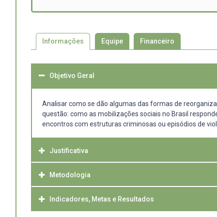
Informações
Equipe
Financeiro
Objetivo Geral
Analisar como se dão algumas das formas de reorganização
questão: como as mobilizações sociais no Brasil respo
encontros com estruturas criminosas ou episódios de viol
Justificativa
Metodologia
A ação coletiva no Brasil tem enfrentado desafios complex
grupos paraestatais. A presente pesquisa busca analisa
violência, contribuindo para um entendimento mais aprof
Indicadores, Metas e Resultados
metodologia qualitativa de estudos de caso, examinando 
investigação, a saber, Rio de Janeiro, Rio Grande do Sul