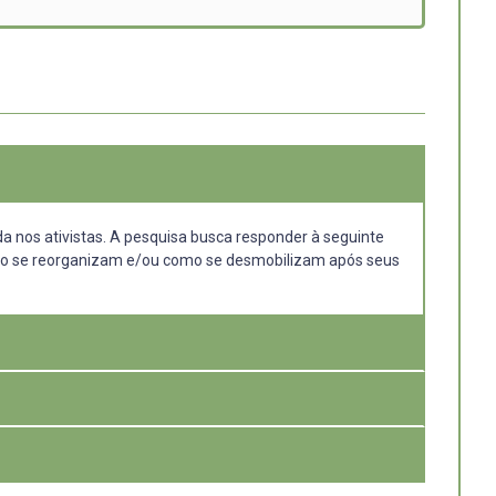
da nos ativistas. A pesquisa busca responder à seguinte
omo se reorganizam e/ou como se desmobilizam após seus
 criminosas, pelo aparato repressivo do Estado ou por
e desmobilizam – após enfrentarem episódios de
 contextos de alta repressão.
ortanto, três casos que julgo relevantes para a
dados, como entrevistas, observações e documentos. A