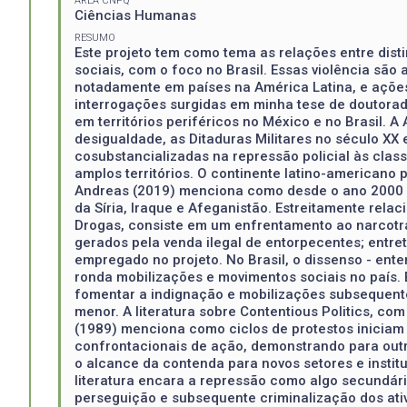
ÁREA CNPQ
Ciências Humanas
RESUMO
Este projeto tem como tema as relações entre dist
sociais, com o foco no Brasil. Essas violência são
notadamente em países na América Latina, e ações 
interrogações surgidas em minha tese de doutorad
em territórios periféricos no México e no Brasil. A
desigualdade, as Ditaduras Militares no século XX
cosubstancializadas na repressão policial às clas
amplos territórios. O continente latino-americano
Andreas (2019) menciona como desde o ano 2000 f
da Síria, Iraque e Afeganistão. Estreitamente rela
Drogas, consiste em um enfrentamento ao narcotráf
gerados pela venda ilegal de entorpecentes; entre
empregado no projeto. No Brasil, o dissenso - ente
ronda mobilizações e movimentos sociais no país. 
fomentar a indignação e mobilizações subsequente
menor. A literatura sobre Contentious Politics, co
(1989) menciona como ciclos de protestos iniciam
confrontacionais de ação, demonstrando para outr
o alcance da contenda para novos setores e insti
literatura encara a repressão como algo secundári
perseguição e subsequente criminalização dos ativ