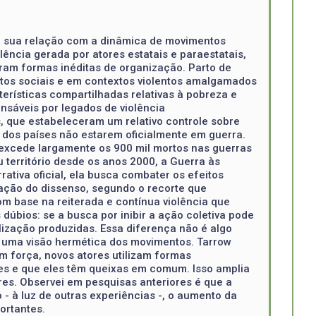
 e sua relação com a dinâmica de movimentos
lência gerada por atores estatais e paraestatais,
ram formas inéditas de organização. Parto de
ntos sociais e em contextos violentos amalgamados
cterísticas compartilhadas relativas à pobreza e
nsáveis por legados de violência
s, que estabeleceram um relativo controle sobre
r dos países não estarem oficialmente em guerra.
excede largamente os 900 mil mortos nas guerras
 território desde os anos 2000, a Guerra às
tiva oficial, ela busca combater os efeitos
zação do dissenso, segundo o recorte que
om base na reiterada e contínua violência que
dúbios: se a busca por inibir a ação coletiva pode
ização produzidas. Essa diferença não é algo
hos uma visão hermética dos movimentos. Tarrow
 força, novos atores utilizam formas
es e que eles têm queixas em comum. Isso amplia
es. Observei em pesquisas anteriores é que a
- à luz de outras experiências -, o aumento da
ortantes.