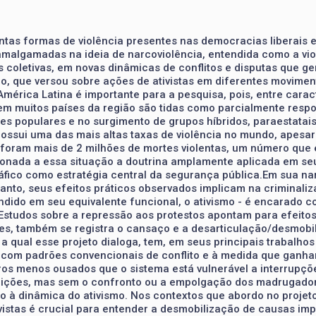
intas formas de violência presentes nas democracias liberais
 amalgamadas na ideia de narcoviolência, entendida como a vio
coletivas, em novas dinâmicas de conflitos e disputas que ge
o, que versou sobre ações de ativistas em diferentes movime
 América Latina é importante para a pesquisa, pois, entre cara
 em muitos países da região são tidas como parcialmente respo
ses populares e no surgimento de grupos híbridos, paraestatai
 possui uma das mais altas taxas de violência no mundo, apesa
oram mais de 2 milhões de mortes violentas, um número que 
cionada a essa situação a doutrina amplamente aplicada em seu
ico como estratégia central da segurança pública.Em sua narra
tanto, seus efeitos práticos observados implicam na criminali
ndido em seu equivalente funcional, o ativismo - é encarado c
Estudos sobre a repressão aos protestos apontam para efeitos 
s, também se registra o cansaço e a desarticulação/desmobil
m a qual esse projeto dialoga, tem, em seus principais trabal
 com padrões convencionais de conflito e à medida que ganham
os menos ousados que o sistema está vulnerável a interrupçõ
tuições, mas sem o confronto ou a empolgação dos madrugador
o à dinâmica do ativismo. Nos contextos que abordo no projeto 
istas é crucial para entender a desmobilização de causas imp