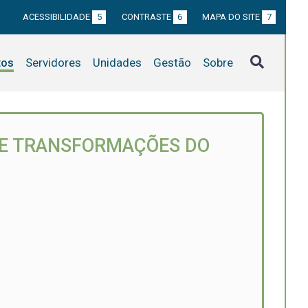
ACESSIBILIDADE
5
CONTRASTE
6
MAPA DO SITE
7
tos
Servidores
Unidades
Gestão
Sobre
 E TRANSFORMAÇÕES DO