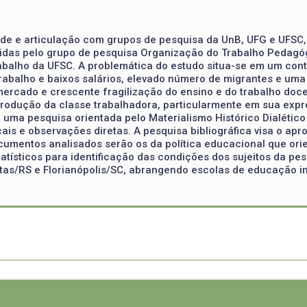
ede e articulação com grupos de pesquisa da UnB, UFG e UFSC,
idas pelo grupo de pesquisa Organização do Trabalho Pedagó
balho da UFSC. A problemática do estudo situa-se em um cont
rabalho e baixos salários, elevado número de migrantes e uma
cado e crescente fragilização do ensino e do trabalho docent
odução da classe trabalhadora, particularmente em sua expre
ma pesquisa orientada pelo Materialismo Histórico Dialético qu
cais e observações diretas. A pesquisa bibliográfica visa o a
ocumentos analisados serão os da política educacional que ori
tatísticos para identificação das condições dos sujeitos da pe
tas/RS e Florianópolis/SC, abrangendo escolas de educação in