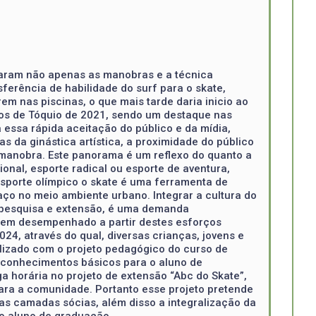
daram não apenas as manobras e a técnica
ferência de habilidade do surf para o skate,
em nas piscinas, o que mais tarde daria inicio ao
gos de Tóquio de 2021, sendo um destaque nas
 essa rápida aceitação do público e da mídia,
 da ginástica artística, a proximidade do público
a manobra. Este panorama é um reflexo do quanto a
onal, esporte radical ou esporte de aventura,
sporte olímpico o skate é uma ferramenta de
paço no meio ambiente urbano. Integrar a cultura do
o, pesquisa e extensão, é uma demanda
a tem desempenhado a partir destes esforços
24, através do qual, diversas crianças, jovens e
ralizado com o projeto pedagógico do curso de
os conhecimentos básicos para o aluno de
a horária no projeto de extensão “Abc do Skate”,
para a comunidade. Portanto esse projeto pretende
as camadas sócias, além disso a integralização da
o aluno de graduação.