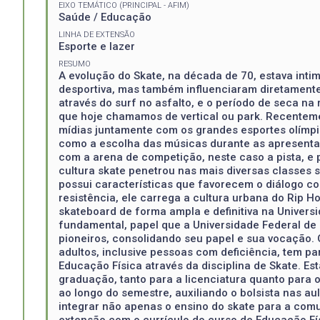
EIXO TEMÁTICO (PRINCIPAL - AFIM)
Saúde / Educação
LINHA DE EXTENSÃO
Esporte e lazer
RESUMO
A evolução do Skate, na década de 70, estava in
desportiva, mas também influenciaram diretamente 
através do surf no asfalto, e o período de seca na
que hoje chamamos de vertical ou park. Recenteme
mídias juntamente com os grandes esportes olímpic
como a escolha das músicas durante as apresentaçõ
com a arena de competição, neste caso a pista, e 
cultura skate penetrou nas mais diversas classes 
possui características que favorecem o diálogo c
resistência, ele carrega a cultura urbana do Rip H
skateboard de forma ampla e definitiva na Universi
fundamental, papel que a Universidade Federal de 
pioneiros, consolidando seu papel e sua vocação. O
adultos, inclusive pessoas com deficiência, tem pa
Educação Física através da disciplina de Skate. Es
graduação, tanto para a licenciatura quanto para 
ao longo do semestre, auxiliando o bolsista nas a
integrar não apenas o ensino do skate para a com
extensão com o currículo do curso de Educação Fí