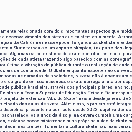
timamente relacionada com dois importantes aspectos que mol
o desenvolvimento das pistas que existem atualmente. A trans
 região da Califórnia nessa época, forçando os skatista a andar
nte o Skate tornou-se um esporte olímpico, fez parte dos Jo
os. Algumas características do skate contribuíram muito para
es de cada atleta trazendo algo parecido com as coreografias
por último a vibração do público durante a realização de cad
sociais da comunidade. O Skate enquanto esporte não convenci
om todas as camadas da sociedade, o skate não é apenas um e
op e do grafite em sua essência, o skate carrega a luta por es
dade pública brasileira, através dos principais pilares, ensin
Pelotas e a Escola Superior de Educação Física e Fisioterapi
 projeto de extensão “Abc do Skate” existe desde janeiro de 20
rticipado das aulas de skate. Além disso, o projeto está integ
ta disciplina, presente no currículo desde 2022, objetiva dar 
o bacharelado, os alunos da disciplina devem cumprir uma carg
ulas, e alguns casos ministrando suas próprias aulas de skate 
unidade mas também fomentar a cultura skate nas mais variad
sica deve proporcionar uma experiência transformadora para 