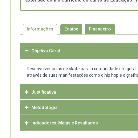
Informações
Equipe
Financeiro
Objetivo Geral
Desenvolver aulas de skate para a comunidade em geral da
através de suas manifestações como o hip hop e o grafi
Justificativa
Metodologia
O processo de esportivização do Skate no Brasil iniciou e
dezembro de 1976 foi inaugurada a primeira pista de Skat
calçadas e ladeiras, para o estilo Bowlriding. Em 1977 ess
Indicadores, Metas e Resultados
O método de trabalho a ser utilizado será descrito de aco
reportava às pistas da Califórnia, ou seja, pistas em forma
A evolução do Skate, nesta década, estava intimamente
(a) Ações do projeto: