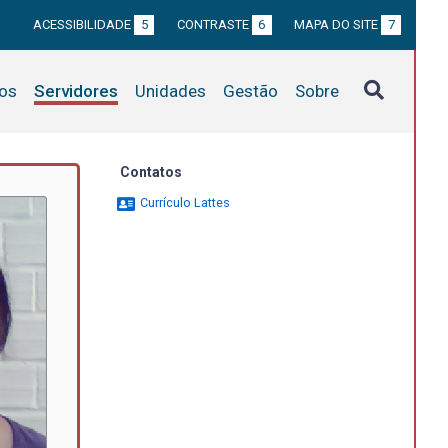
ACESSIBILIDADE
5
CONTRASTE
6
MAPA DO SITE
7
tos
Servidores
Unidades
Gestão
Sobre
Contatos
Currículo Lattes