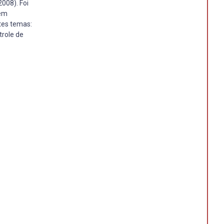
008). Foi
Tem
ntes temas:
trole de