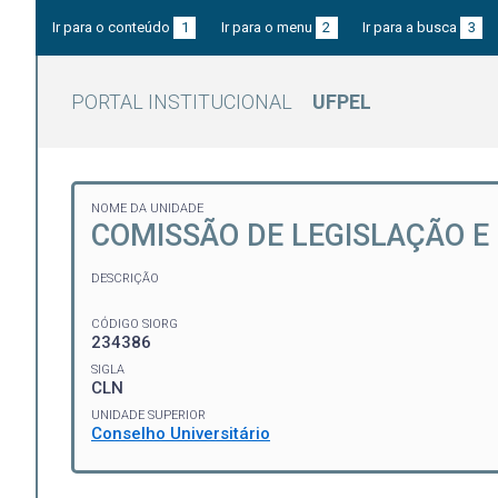
Ir para o conteúdo
1
Ir para o menu
2
Ir para a busca
3
PORTAL INSTITUCIONAL
UFPEL
NOME DA UNIDADE
COMISSÃO DE LEGISLAÇÃO 
DESCRIÇÃO
CÓDIGO SIORG
234386
SIGLA
CLN
UNIDADE SUPERIOR
Conselho Universitário